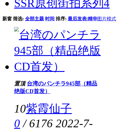
SSR原创街拍系列
4
新窗
筛选:
全部主题
时间
排序:
最后发表
|
精华
图片模式
置顶
台湾のパンチラ945部（精品
绝版CD首发）
10
紫霞仙子
0
/
6176
2022-7-