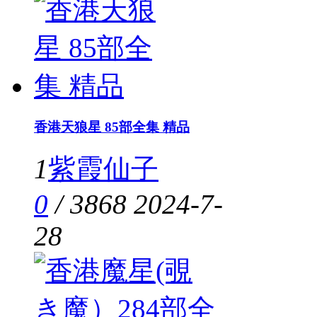
香港天狼星 85部全集 精品
1
紫霞仙子
0
/
3868
2024-7-
28