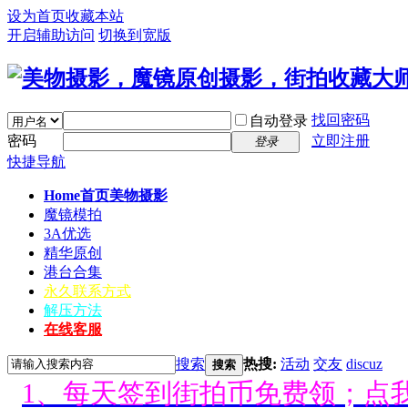
设为首页
收藏本站
开启辅助访问
切换到宽版
找回密码
自动登录
密码
立即注册
登录
快捷导航
Home首页
美物摄影
魔镜模拍
3A优选
精华原创
港台合集
永久联系方式
解压方法
好消息限时66元升级VIP！赠
在线客服
搜索
热搜:
活动
交友
discuz
1、每天签到街拍币免费领；点我
搜索