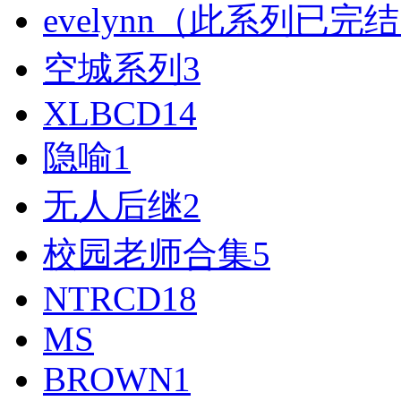
evelynn（此系列已完
空城系列
3
XLBCD
14
隐喻
1
无人后继
2
校园老师合集
5
NTRCD
18
MS
BROWN
1