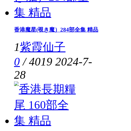
香港魔星(覗き魔）284部全集 精品
1
紫霞仙子
0
/
4019
2024-7-
28