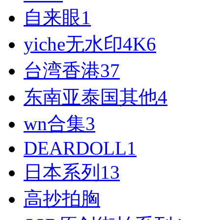
自来眼
1
yiche无水印4K
6
台湾香港
37
东南亚泰国其他
4
wn合集
3
DEARDOLL
1
日本系列
13
高抄拍胸