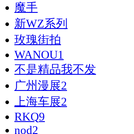
魔手
新WZ系列
玫瑰街拍
WANOU
1
不是精品我不发
广州漫展
2
上海车展
2
RKQ
9
nod
2