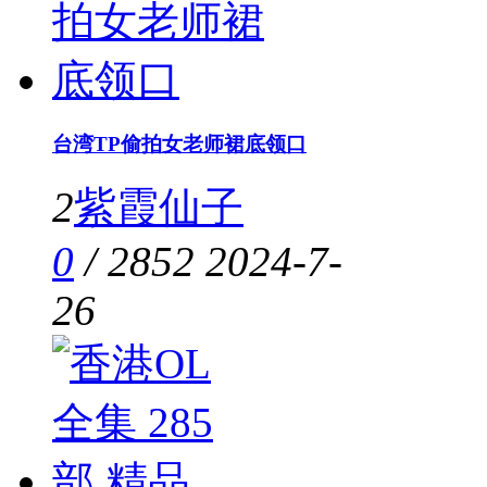
台湾TP偷拍女老师裙底领口
2
紫霞仙子
0
/
2852
2024-7-
26