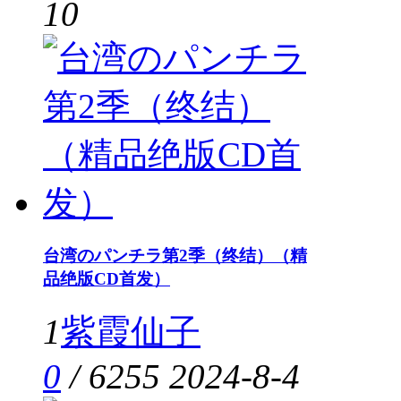
10
台湾のパンチラ第2季（终结）（精
品绝版CD首发）
1
紫霞仙子
0
/
6255
2024-8-4