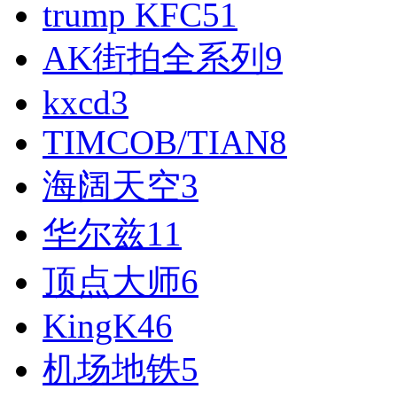
trump KFC
51
AK街拍全系列
9
kxcd
3
TIMCOB/TIAN
8
海阔天空
3
华尔兹
11
顶点大师
6
KingK
46
机场地铁
5